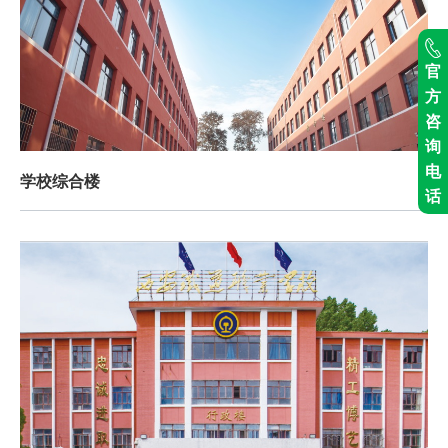
官
方
咨
询
电
学校综合楼
话