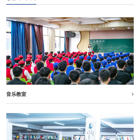
2023-06-02
动月
· 2023职业教育活
2023-06-02
动月
· 安康市教体局来西
2023-03-06
· 热烈祝贺陕西交通
2023-03-06
· 西安职业技术学院
2023-02-24
· 中等职业教育质量
音乐教室
2022-12-30
· 校园之星|礼仪队
2022-03-22
文
· 灞桥区教育局到我
2022-03-21
· 保持高度警惕 科