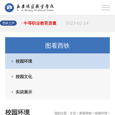
2023-03-06
· 西安职业技术学院
2023-02-24
· 中等职业教育质量
西铁之声
2022-12-30
· 校园之星|礼仪队
图看西铁
2022-03-22
文
· 灞桥区教育局到我
校园环境
2022-03-21
· 保持高度警惕 科
校园文化
2022-03-14
学
· 西安铁道职业学校
实训展示
2022-03-07
· 2023职业教育活
校园环境
我的位置：
主页
>
图看西铁
>
校园环境
>