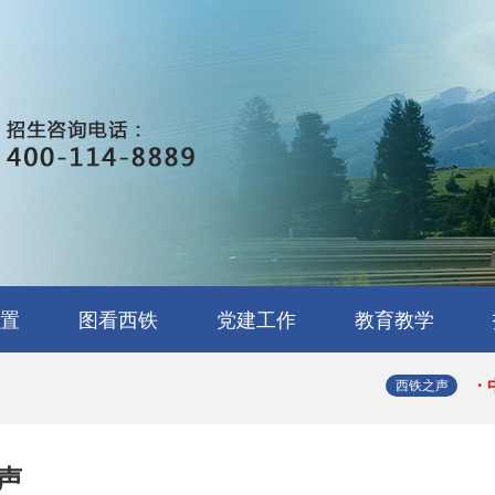
·
·
·
·
置
图看西铁
党建工作
教育教学
·
营管理
用与检
工与维
道供电
体技术
车技术
络技术
戏制作
务
校园环境
校园文化
实训展示
学生处
教务处
就业办
团委
·
西铁之声
·
声