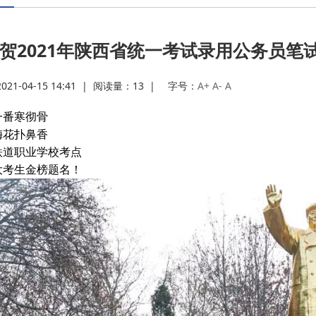
·
贺2021年陕西省统一考试录用公务员笔
·
1-04-15 14:41
|
阅读量：
13
|
字号：
A+
A-
A
·
番寒彻骨
花扑鼻香
·
道职业学校考点
考生金榜题名！
·
·
·
·