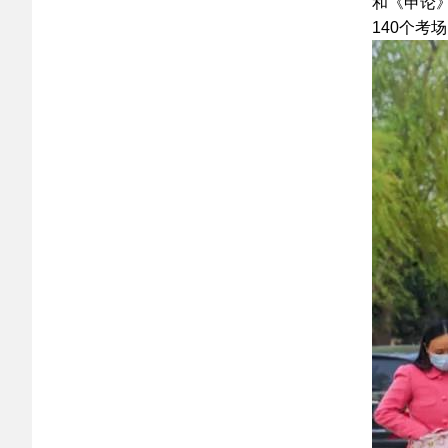
和《申论
140个考