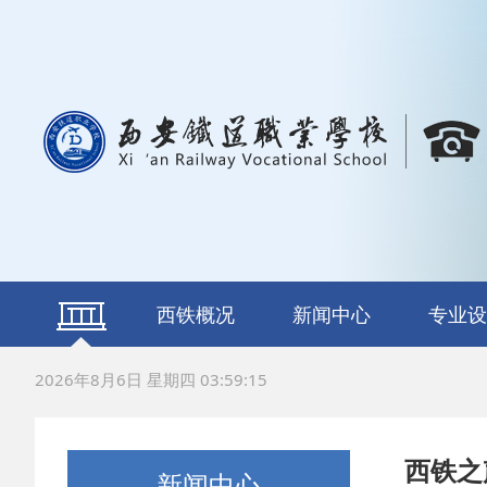
西铁概况
新闻中心
专业设
学校简介
校长寄语
组织机构
荣誉资质
通知公告
西铁之声
轨道交通运
铁道车辆运
铁道信号施
电气化铁
数字新媒
新能源汽
计算机网
动漫与游
航空服
2026年8月6日 星期四 03:59:17
修
护
西铁之
新闻中心