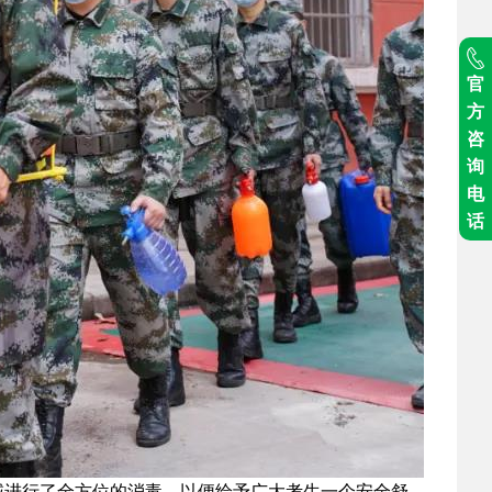
官
方
咨
询
电
话
进行了全方位的消毒，以便给予广大考生一个安全舒