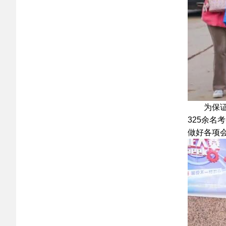
为保证考
325余
做好各项