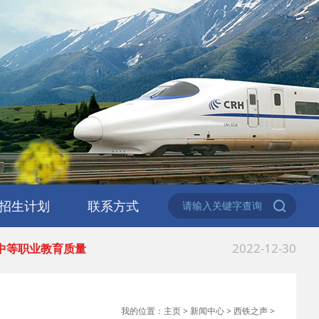
2023-06-02
 2023职业教育活动月
2023-03-06
 安康市教体局来西
2023-03-06
 热烈祝贺陕西交通
2023-02-24
 西安职业技术学院
招生计划
联系方式
2022-12-30
 中等职业教育质量
招生公告
专业问答
在线报名
2022-03-22
 校园之星|礼仪队文
2022-03-21
 灞桥区教育局到我
我的位置：
主页
>
新闻中心
>
西铁之声
>